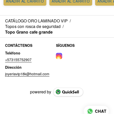
AÑADIR AL CARRITO
AÑADIR AL CARRITO
AÑADIR 
CATÁLOGO ORO LAMINADO VIP
/
Topos con rosca de seguridad
/
Topo Grano cafe grande
CONTÁCTENOS
SÍGUENOS
Teléfono
+573155752907
Dirección
joyeriavip18k@hotmail.com
powered by
CHAT