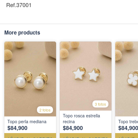
Ref.37001
More products
3 fotos
2 fotos
Topo rosca estrella
Topo perla mediana
recina
Topo treb
$84,900
$84,900
$84,90