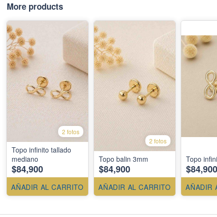
More products
2 fotos
2 fotos
Topo infinito tallado
mediano
Topo balin 3mm
Topo infini
$84,900
$84,900
$84,90
AÑADIR AL CARRITO
AÑADIR AL CARRITO
AÑADIR 