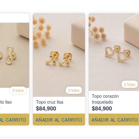
2 fotos
2 fotos
2 fotos
Topo corazón
to liso
Topo cruz lisa
troquelado
0
$84,900
$84,900
AL CARRITO
AÑADIR AL CARRITO
AÑADIR AL CARRITO