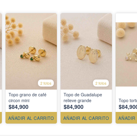
2 fotos
2 fotos
Topo grano de café
Topo de Guadalupe
circon mini
relieve grande
Topo tor
$84,900
$84,900
$84,90
AÑADIR AL CARRITO
AÑADIR AL CARRITO
AÑADIR